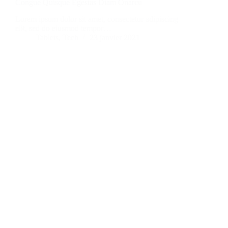
Congue Quisque Egestas Diam Onarcu
Lorem ipsum dolor sit amet, consectetur adipiscing
elit, sed do eiusmod tempor…
Tablets
,
Tech
23 janvier 2021