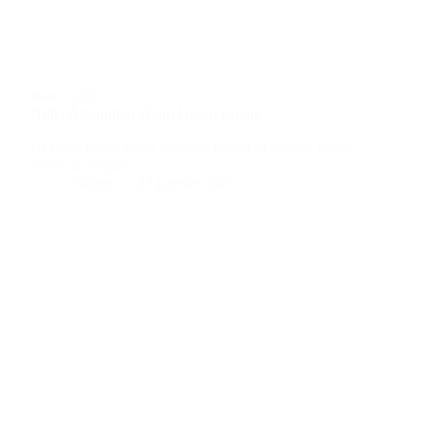
Note:
4.2/5
Nulla Atvolutpat Diam Utven Enatis
Ut diam quam nulla porttitor massa id neque. Nibh
tortor id aliquet…
Tablets
23 janvier 2021