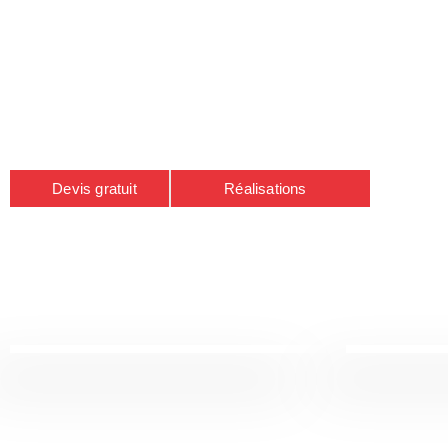
pour tous vos projets
Tanro Development vous accompagne à chaque étape 
immobiliers afin de concrétiser, valoriser et sécuriser
investissement.
Devis gratuit
Réalisations