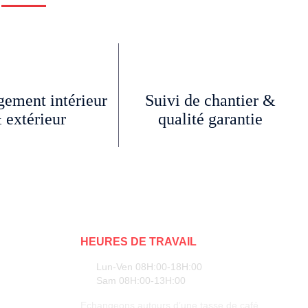
ement intérieur
Suivi de chantier &
 extérieur
qualité garantie
HEURES DE TRAVAIL
Lun-Ven 08H:00-18H:00
Sam 08H:00-13H:00
Echangeons autours d’une tasse de café.