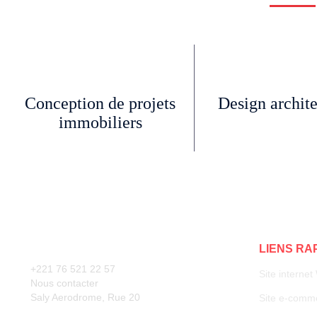
Conception de projets
Design archite
immobiliers
LIENS RA
+221 76 521 22 57
Site interne
Nous contacter
Saly Aerodrome, Rue 20
Site e-comm