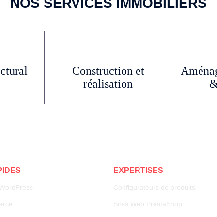
NOS SERVICES IMMOBILIERS
ctural
Construction et
Aménag
réalisation
&
PIDES
EXPERTISES
t WordPress
Configurateurs de produits
erce
Sites Web PrestaShop